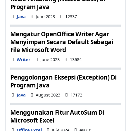
Program Java
Details
Java
June 2023
12337
Mengatur OpenOffice Writer Agar
Menyimpan Secara Default Sebagai
File Microsoft Word
Details
Writer
June 2023
13684
Penggolongan Eksepsi (Exception) Di
Program Java
Details
Java
August 2023
17172
Menggunakan Fitur AutoSum Di
Microsoft Excel
Details
Office Excel
July 2024
48016