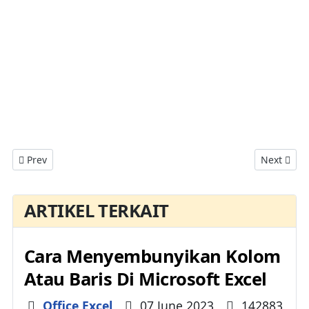
Previous article: Cara Berhenti Menampilkan Start Screen Di Mi
Next arti
Prev
Next
ARTIKEL TERKAIT
Cara Menyembunyikan Kolom
Atau Baris Di Microsoft Excel
Details
Office Excel
07 June 2023
142883