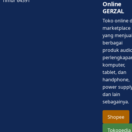
Timur 64391
Online
GERZAL
Toko online d
marketplace
yang menjua
berbagai
produk audio
perlengkapa
komputer,
tablet, dan
handphone,
power supply
dan lain
sebagainya.
Shopee
Tokopedia