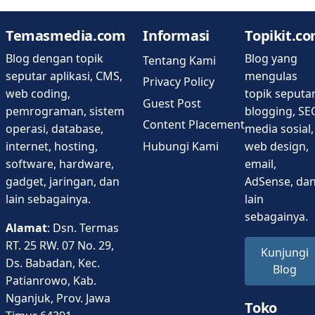
Temasmedia.com
Informasi
Topikit.c
Blog dengan topik
Blog yang
Tentang Kami
seputar aplikasi, CMS,
mengulas
Privacy Policy
web coding,
topik seputa
Guest Post
pemrograman, sistem
blogging, SE
Content Placement
operasi, database,
media sosial,
Hubungi Kami
internet, hosting,
web design,
software, hardware,
email,
gadget, jaringan, dan
AdSense, da
lain sebagainya.
lain
sebagainya.
Alamat
: Dsn. Termas
RT. 25 RW. 07 No. 29,
Kunjungi
Ds. Babadan, Kec.
Blog
Patianrowo, Kab.
Nganjuk, Prov. Jawa
Toko