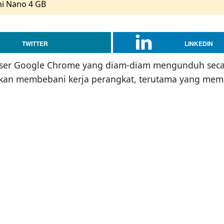
i Nano 4 GB
TWITTER
LINKEDIN
wser Google Chrome yang diam-diam mengunduh secara
akan membebani kerja perangkat, terutama yang memi