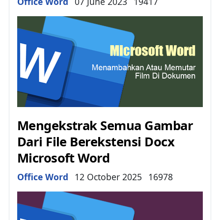
Details
Office Word
07 June 2023
19417
Mengekstrak Semua Gambar
Dari File Berekstensi Docx
Microsoft Word
Details
Office Word
12 October 2025
16978