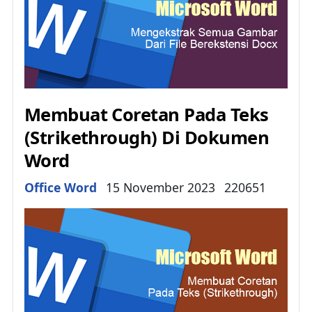
Membuat Coretan Pada Teks
(Strikethrough) Di Dokumen
Word
Details
Office Word
15 November 2023
220651