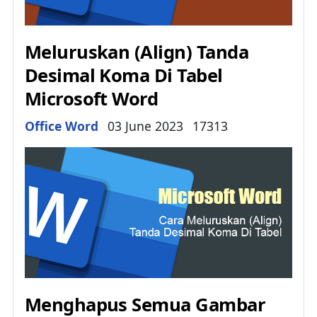
Meluruskan (Align) Tanda
Desimal Koma Di Tabel
Microsoft Word
Details
Office Word
03 June 2023
17313
Menghapus Semua Gambar