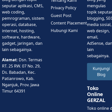
Tentang Kami
seputar aplikasi, CMS,
mengulas
Privacy Policy
web coding,
topik seputa
Guest Post
pemrograman, sistem
blogging, SE
Content Placement
operasi, database,
media sosial,
Hubungi Kami
internet, hosting,
web design,
software, hardware,
email,
gadget, jaringan, dan
AdSense, da
lain sebagainya.
lain
sebagainya.
Alamat
: Dsn. Termas
RT. 25 RW. 07 No. 29,
Kunjungi
Ds. Babadan, Kec.
Blog
Patianrowo, Kab.
Nganjuk, Prov. Jawa
Toko
Timur 64391
Online
GERZAL
Toko online d