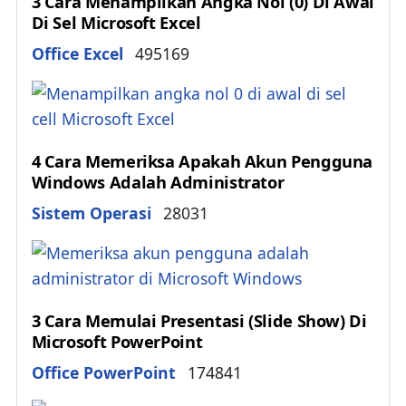
3 Cara Menampilkan Angka Nol (0) Di Awal
Di Sel Microsoft Excel
Details
Office Excel
495169
4 Cara Memeriksa Apakah Akun Pengguna
Windows Adalah Administrator
Details
Sistem Operasi
28031
3 Cara Memulai Presentasi (Slide Show) Di
Microsoft PowerPoint
Details
Office PowerPoint
174841