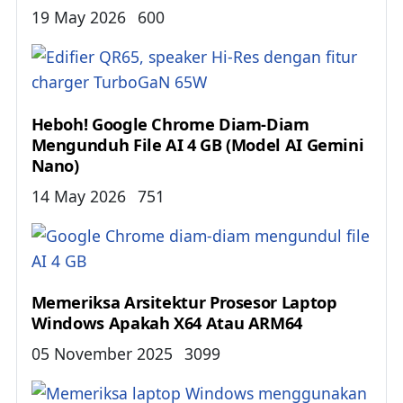
Details
19 May 2026
600
Heboh! Google Chrome Diam-Diam
Mengunduh File AI 4 GB (Model AI Gemini
Nano)
Details
14 May 2026
751
Memeriksa Arsitektur Prosesor Laptop
Windows Apakah X64 Atau ARM64
Details
05 November 2025
3099