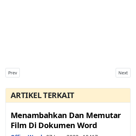
Previous article: Menggunakan Orientasi Halaman Berbeda Por
Next art
Prev
Next
ARTIKEL TERKAIT
Menambahkan Dan Memutar
Film Di Dokumen Word