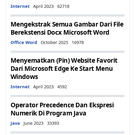
Details
Internet
April 2023
62718
Mengekstrak Semua Gambar Dari File
Berekstensi Docx Microsoft Word
Details
Office Word
October 2025
16978
Menyematkan (Pin) Website Favorit
Dari Microsoft Edge Ke Start Menu
Windows
Details
Internet
April 2023
4592
Operator Precedence Dan Ekspresi
Numerik Di Program Java
Details
Java
June 2023
33393