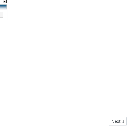
Next artic
Next