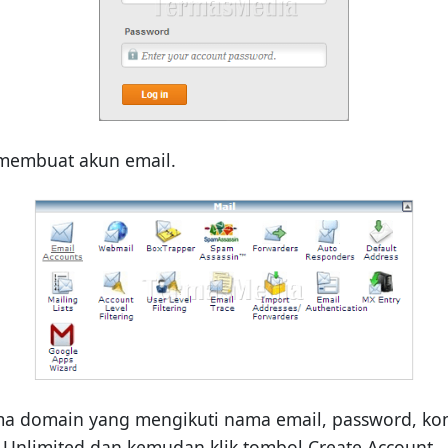
 membuat akun email.
 domain yang mengikuti nama email, password, konf
 Unlimited dan kemudan klik tombol Create Account.