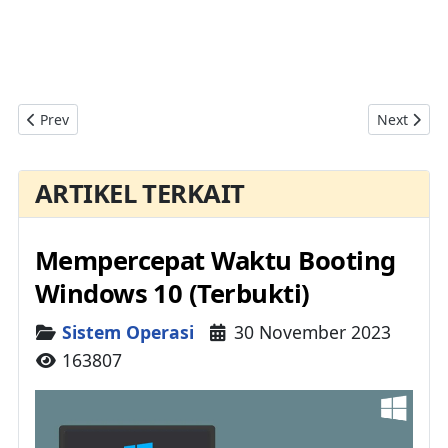
Previous article: Mengubah Ukuran Ikon (Icon) Di Handphone 
Next artic
Prev
Next
ARTIKEL TERKAIT
Mempercepat Waktu Booting
Windows 10 (Terbukti)
Details
Sistem Operasi
30 November 2023
163807