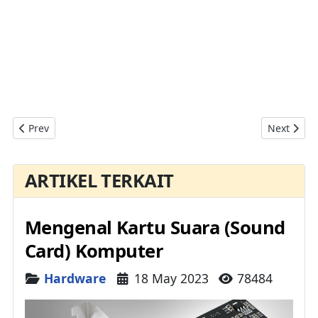
Previous article: Mengenal Memori Komputer Dan Klasifikasin
Next artic
Prev
Next
ARTIKEL TERKAIT
Mengenal Kartu Suara (Sound
Card) Komputer
Details
Hardware
18 May 2023
78484