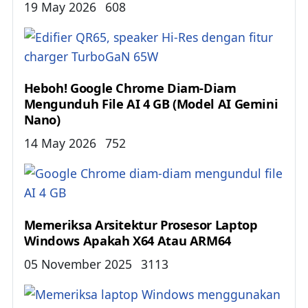
Details
19 May 2026
608
Heboh! Google Chrome Diam-Diam
Mengunduh File AI 4 GB (Model AI Gemini
Nano)
Details
14 May 2026
752
Memeriksa Arsitektur Prosesor Laptop
Windows Apakah X64 Atau ARM64
Details
05 November 2025
3113