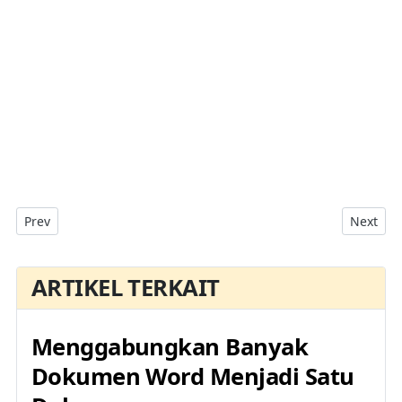
Previous article: Mengubah Atau Mengkonversi Dokumen Mic
Next art
Prev
Next
ARTIKEL TERKAIT
Menggabungkan Banyak
Dokumen Word Menjadi Satu