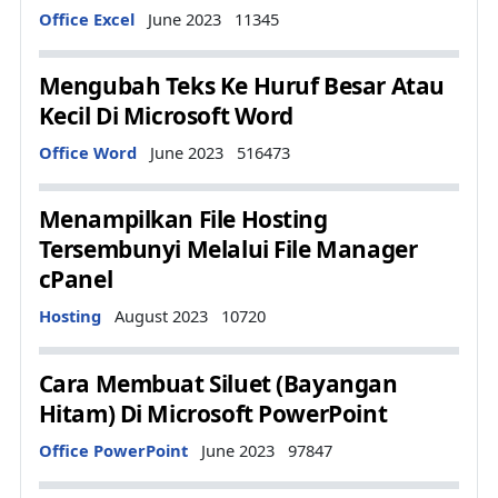
Details
Office Excel
June 2023
11345
Mengubah Teks Ke Huruf Besar Atau
Kecil Di Microsoft Word
Details
Office Word
June 2023
516473
Menampilkan File Hosting
Tersembunyi Melalui File Manager
cPanel
Details
Hosting
August 2023
10720
Cara Membuat Siluet (Bayangan
Hitam) Di Microsoft PowerPoint
Details
Office PowerPoint
June 2023
97847